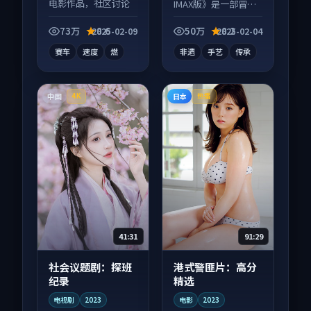
电影作品，社区讨论
IMAX版》是一部冒险
度高，适合配弹幕观
向纪录片作品，类型
看。
元素齐全，观感爽快
73万
8.6
50万
8.2
2025-02-09
2025-02-04
不拖沓。
赛车
速度
燃
非遗
手艺
传承
中国
日本
4K
热播
41:31
91:29
社会议题剧：探班
港式警匪片：高分
纪录
精选
电视剧
2023
电影
2023