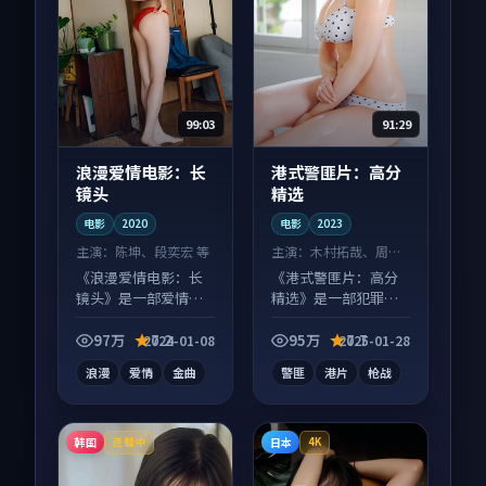
99:03
91:29
浪漫爱情电影：长
港式警匪片：高分
镜头
精选
电影
2020
电影
2023
主演：
陈坤、段奕宏 等
主演：
木村拓哉、周迅
等
《浪漫爱情电影：长
《港式警匪片：高分
镜头》是一部爱情向
精选》是一部犯罪向
电影作品，片尾彩蛋
电影作品，社区讨论
别错过，字幕区常有
度高，适合配弹幕观
97万
7.2
95万
7.7
2024-01-08
2025-01-28
惊喜。
看。
浪漫
爱情
金曲
警匪
港片
枪战
韩国
日本
连载中
4K