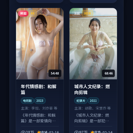
韩国
法国
4K
HDR
54:48
68:46
年代情感剧：和解
城市人文纪录：燃
篇
向剪辑
电视剧
2023
纪录片
2021
主演：
李现、刘亦菲 等
主演：
胡歌、宋慧乔 等
《年代情感剧：和解
《城市人文纪录：燃
篇》是一部爱情向电
向剪辑》是一部犯罪
视剧作品，口碑持续
向纪录片作品，社区
发酵，适合周末一口
讨论度高，适合配弹
28万
9.4
97万
7.5
2025-02-16
2025-02-14