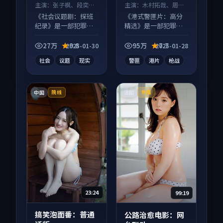
主演：
张子枫、段奕宏
主演：
木村拓哉、周迅
等
等
《社会议题剧：探班
《港式警匪片：高分
纪录》是一部犯罪向
精选》是一部犯罪向
电视剧作品，类型元
电影作品，社区讨论
素齐全，观感爽快不
度高，适合配弹幕观
27万
9.8
95万
7.7
2025-01-30
2025-01-28
拖沓。
看。
社会
议题
现实
警匪
港片
枪战
中国
法国
院线
热播
23:24
99:19
搞笑泡面番：普通
公路治愈电影：网