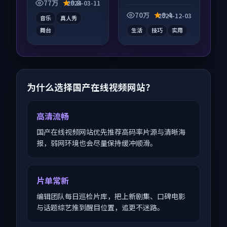
发酵，适合周末一口
讨论度高，适合配弹
77万
9.8
2024-03-11
气刷完。
幕观看。
70万
9.4
2024-12-03
音乐
真人秀
舞台
生活
技巧
实用
为什么选择国产在线视频网站？
高清流畅
国产在线视频网站优先推荐高码率片源与清晰海
报，弱网环境也会尽量保持缓冲顺滑。
片单常新
编辑团队每日巡检片库，把上新剧集、口碑电影
与话题综艺推到醒目位置，追更不迷路。