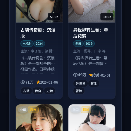
51:07
18:02
古装传奇剧：沉浸
异世界转生番：幕
版
后花絮
电视剧
2024
动漫
2019
主演：
章子怡、梁朝伟
主演：
杨幂、白宇 等
等
《古装传奇剧：沉浸
《异世界转生番：幕
版》是一部战争向电
后花絮》是一部冒险
视剧作品，口碑持续
向动漫作品，口碑持
发酵，适合周末一口
续发酵，适合周末一
49万
9.6
2025-01-01
气刷完。
口气刷完。
71万
9.3
2025-01-06
异世界
转生
古装
传奇
史诗
冒险
中国
法国
高分
院线