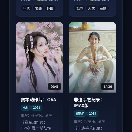
气刷完。
幕观看。
年代
情感
怀旧
城市
人文
夜拍
法国
中国
4K
热播
99:41
84:36
赛车动作片：OVA
非遗手艺纪录：
IMAX版
电影
2022
纪录片
2019
主演：
张子枫、新垣结
衣 等
主演：
梁朝伟、新垣结
《赛车动作片：
衣 等
OVA》是一部动作向
《非遗手艺纪录：