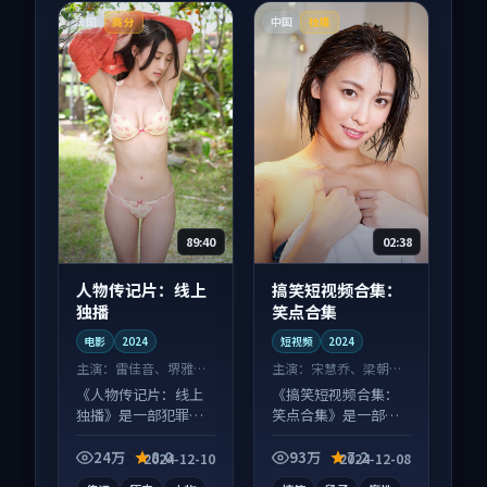
法国
中国
高分
独播
89:40
02:38
人物传记片：线上
搞笑短视频合集：
独播
笑点合集
电影
2024
短视频
2024
主演：
雷佳音、堺雅人
主演：
宋慧乔、梁朝伟
等
等
《人物传记片：线上
《搞笑短视频合集：
独播》是一部犯罪向
笑点合集》是一部喜
电影作品，适合大屏
剧向短视频作品，节
端观看，细节更丰
奏紧凑信息量大，适
24万
8.0
93万
7.2
2024-12-10
2024-12-08
富。
合沉浸式追看。