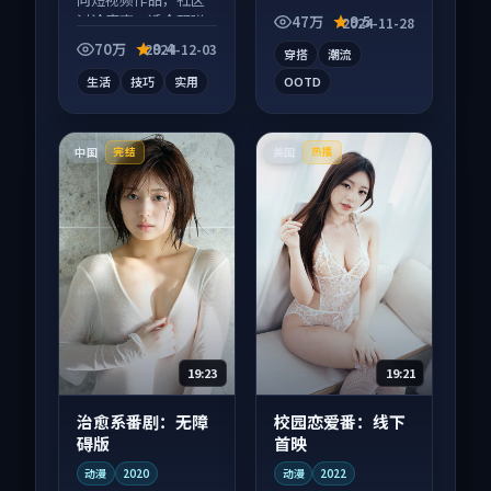
讨论度高，适合配弹
品，适合大屏端观
47万
9.5
2024-11-28
幕观看。
看，细节更丰富。
70万
9.4
2024-12-03
穿搭
潮流
生活
技巧
实用
OOTD
中国
美国
完结
热播
19:23
19:21
治愈系番剧：无障
校园恋爱番：线下
碍版
首映
动漫
2020
动漫
2022