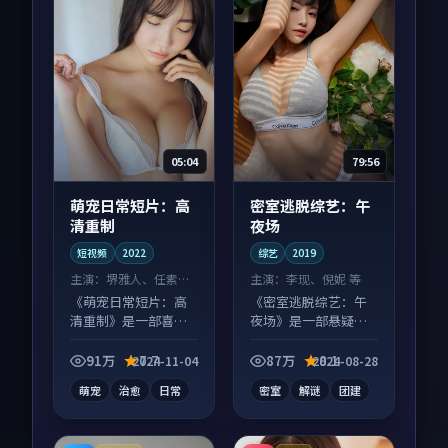
05:04
79:56
萌宠日常短片：高
密室逃脱综艺：午
清重制
夜场
短视频
2022
综艺
2019
主演：
堺雅人、任素汐
主演：
李现、倪妮 等
等
《萌宠日常短片：高
《密室逃脱综艺：午
清重制》是一部喜剧
夜场》是一部悬疑向
向短视频作品，类型
综艺作品，类型元素
元素齐全，观感爽快
齐全，观感爽快不拖
91万
7.7
87万
8.1
2024-11-04
2024-08-28
不拖沓。
沓。
萌宠
治愈
日常
密室
解谜
团建