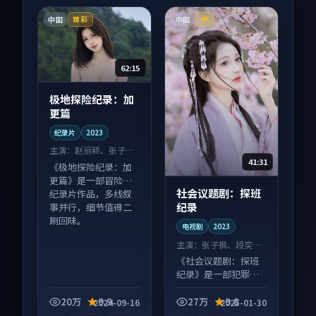
中国
中国
臻彩
4K
62:15
极地探险纪录：加
更篇
纪录片
2023
主演：
赵丽颖、张子枫
41:31
等
《极地探险纪录：加
更篇》是一部冒险向
社会议题剧：探班
纪录片作品，多线叙
纪录
事并行，细节值得二
刷回味。
电视剧
2023
主演：
张子枫、段奕宏
等
《社会议题剧：探班
纪录》是一部犯罪向
电视剧作品，类型元
素齐全，观感爽快不
20万
9.9
27万
9.8
2024-09-16
2025-01-30
拖沓。