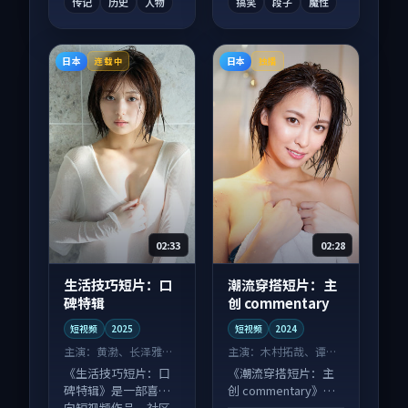
传记
历史
人物
搞笑
段子
魔性
日本
日本
连载中
独播
02:33
02:28
生活技巧短片：口
潮流穿搭短片：主
碑特辑
创 commentary
短视频
2025
短视频
2024
主演：
黄渤、长泽雅美
主演：
木村拓哉、谭卓
等
等
《生活技巧短片：口
《潮流穿搭短片：主
碑特辑》是一部喜剧
创 commentary》是
向短视频作品，社区
一部爱情向短视频作