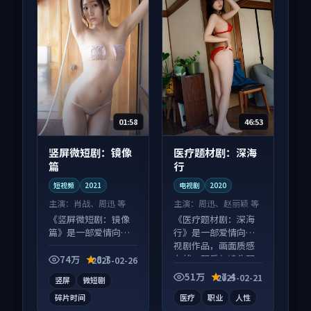
01:58
46:53
竖屏微短剧：镜像
医疗题材剧：深海
篇
行
短视频
2021
电视剧
2020
主演：
肖战、周迅 等
主演：
周迅、赵丽颖 等
《竖屏微短剧：镜像
《医疗题材剧：深海
篇》是一部爱情向短
行》是一部爱情向电
视频作品，口碑持续
视剧作品，画面质感
发酵，适合周末一口
在线，配乐与镜头配
74万
8.7
2025-02-26
气刷完。
合度高。
51万
7.4
2025-02-21
竖屏
微短剧
碎片时间
医疗
职业
人性