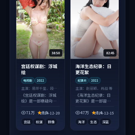
38:50
82:45
宫廷权谋剧：浮城
海洋生态纪录：日
绘
更花絮
电视剧
2022
纪录片
2021
主演：
易烊千玺、段奕
主演：
赵丽颖、肖战 等
宏 等
《宫廷权谋剧：浮城
《海洋生态纪录：日
绘》是一部悬疑向电
更花絮》是一部冒险
视剧作品，以人物成
向纪录片作品，节奏
长为内核，情感戏份
紧凑信息量大，适合
71万
9.5
47万
8.4
2024-12-20
2024-12-15
扎实。
沉浸式追看。
宫廷
权谋
群像
海洋
生态
深蓝