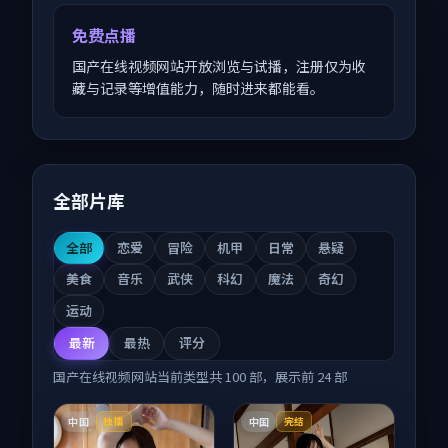
免费点播
国产在线视频网站开放浏览与试播，注册仅为收
藏与记录等增值能力，随时进来都能看。
全部片库
全部
恋爱
冒险
机甲
日常
悬疑
美食
音乐
武侠
科幻
魔法
奇幻
运动
最新
最热
评分
国产在线视频网站
当前类型共
100
部，展示前
24
部
中国
中国
独播
完结