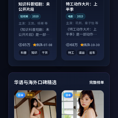
特工动作大片：上
知识科普短剧：未
半季
公开片段
电影
2023
短视频
2020
主演：
巩俐、章子怡 等
主演：
王凯、杨幂 等
《特工动作大片：上
《知识科普短剧：未
半季》是一部动作向
公开片段》是一部悬
电影作品，类型元素
疑向短视频作品，适
齐全，观感爽快不拖
合大屏端观看，细节
85万
9.7
68万
9.7
2024-07-08
2024-10-30
沓。
更丰富。
科普
知识
干货
特工
谍战
追车
华语与海外口碑精选
完整榜单
日本
日本
完结
热播