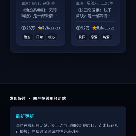
主演：
廖凡、胡歌 等
主演：
堺雅人、王凯 等
《治愈系番剧：无障
《校园恋爱番：线下
碍版》是一部爱情向
首映》是一部爱情向
动漫作品，节奏紧凑
动漫作品，人物关系
信息量大，适合沉浸
层层推进，尾声常有
23万
7.3
92万
7.5
2024-11-23
2024-11-21
式追看。
情绪落点。
治愈
日常
暖心
校园
恋爱
纯爱
发现好片 · 国产在线视频网站
最新更新
国产在线视频网站近期上架与日期较新的片目，点击标题即
可播放；完整时间线请前往更新列表。