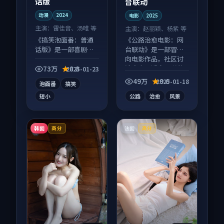
话版
台联动
动漫
2024
电影
2025
主演：
雷佳音、汤唯 等
主演：
赵丽颖、杨紫 等
《搞笑泡面番：普通
《公路治愈电影：网
话版》是一部喜剧向
台联动》是一部冒险
动漫作品，画面质感
向电影作品，社区讨
在线，配乐与镜头配
论度高，适合配弹幕
73万
8.8
2025-01-23
合度高。
观看。
49万
9.0
2025-01-18
泡面番
搞笑
短小
公路
治愈
风景
韩国
法国
高分
高分