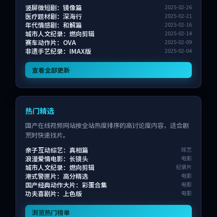
竖屏微短剧：镜像篇
2025-02-26
医疗题材剧：深海行
2025-02-21
年代情感剧：和解篇
2025-02-16
城市人文纪录：燃向剪辑
2025-02-14
赛车动作片：OVA
2025-02-09
非遗手艺纪录：IMAX版
2025-02-04
查看全部更新
热门精选
国产在线视频网站按全站热度排序的高讨论度内容，适合剧
荒时快速找片。
亲子互动综艺：真相篇
综艺
浪漫爱情电影：长镜头
电影
城市人文纪录：燃向剪辑
纪录片
港式警匪片：高分精选
电影
国产经典动作大片：彩蛋合集
电影
功夫喜剧片：上色版
电影
浏览热门榜单