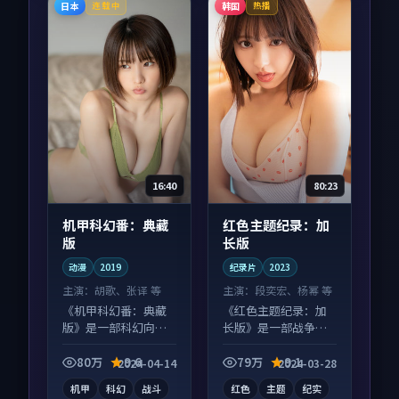
日本
韩国
连载中
热播
16:40
80:23
机甲科幻番：典藏
红色主题纪录：加
版
长版
动漫
2019
纪录片
2023
主演：
胡歌、张译 等
主演：
段奕宏、杨幂 等
《机甲科幻番：典藏
《红色主题纪录：加
版》是一部科幻向动
长版》是一部战争向
漫作品，社区讨论度
纪录片作品，以人物
高，适合配弹幕观
成长为内核，情感戏
80万
9.6
79万
9.1
2024-04-14
2024-03-28
看。
份扎实。
机甲
科幻
战斗
红色
主题
纪实