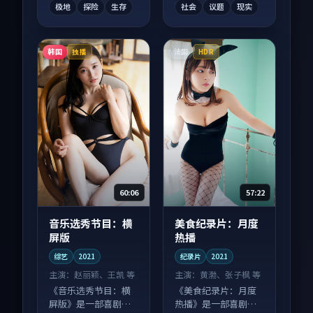
极地
探险
生存
社会
议题
现实
韩国
法国
独播
HDR
60:06
57:22
音乐选秀节目：横
美食纪录片：月度
屏版
热播
综艺
2021
纪录片
2021
主演：
赵丽颖、王凯 等
主演：
黄渤、张子枫 等
《音乐选秀节目：横
《美食纪录片：月度
屏版》是一部喜剧向
热播》是一部喜剧向