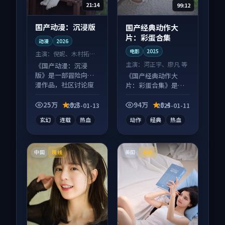
21:14
99:12
国产动漫：沉浸版
国产经典动作大
片：彩蛋合集
动漫
2026
电影
2025
主演：
倪妮、木村拓哉
等
主演：
河正宇、廖凡 等
《国产动漫：沉浸
版》是一部冒险向动
《国产经典动作大
漫作品，社区讨论度
片：彩蛋合集》是一
高，适合配弹幕观
部动作向电影作品，
看。
多线叙事并行，细节
25万
9.7
94万
8.4
2025-01-13
2025-01-11
值得二刷回味。
玄幻
连载
热血
动作
经典
热血
中国
美国
院线
完结