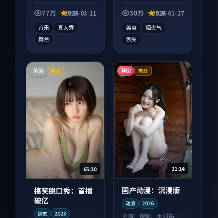
综艺作品，口碑持续
纪录片作品，类型元
发酵，适合周末一口
素齐全，观感爽快不
77万
9.8
30万
9.8
2024-03-11
2024-01-27
气刷完。
拖沓。
音乐
真人秀
美食
烟火气
舞台
舌尖
美国
韩国
高分
高分
21:14
65:30
国产动漫：沉浸版
搞笑脱口秀：首播
破亿
动漫
2026
综艺
2023
主演：
倪妮、木村拓哉