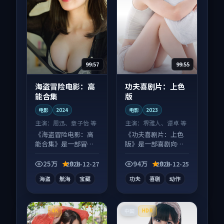
99:57
99:55
海盗冒险电影：高
功夫喜剧片：上色
能合集
版
电影
2024
电影
2023
主演：
周迅、章子怡 等
主演：
堺雅人、谭卓 等
《海盗冒险电影：高
《功夫喜剧片：上色
能合集》是一部冒险
版》是一部喜剧向电
向电影作品，口碑持
影作品，人物关系层
续发酵，适合周末一
层推进，尾声常有情
25万
9.1
94万
9.1
2024-12-27
2024-12-25
口气刷完。
绪落点。
海盗
航海
宝藏
功夫
喜剧
动作
中国
中国
4K
HDR