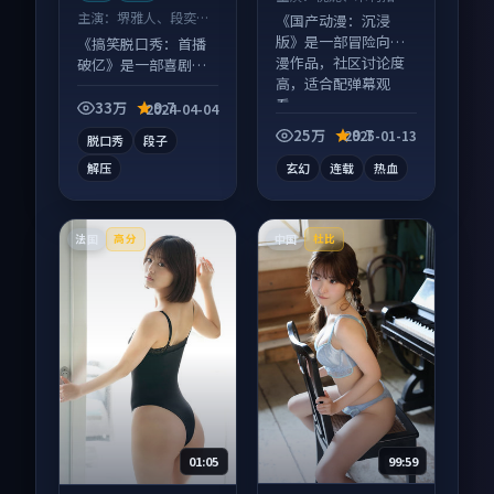
等
主演：
堺雅人、段奕宏
《国产动漫：沉浸
等
版》是一部冒险向动
《搞笑脱口秀：首播
漫作品，社区讨论度
破亿》是一部喜剧向
高，适合配弹幕观
综艺作品，片尾彩蛋
看。
别错过，字幕区常有
33万
9.7
2024-04-04
惊喜。
25万
9.7
2025-01-13
脱口秀
段子
解压
玄幻
连载
热血
法国
中国
高分
杜比
99:59
01:05