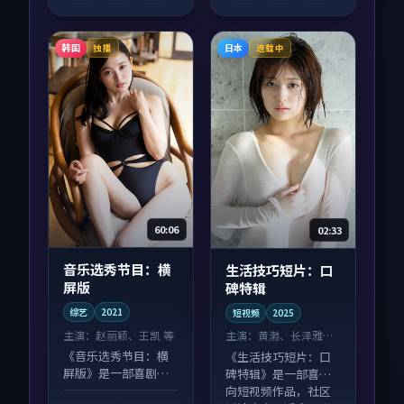
韩国
日本
独播
连载中
60:06
02:33
音乐选秀节目：横
生活技巧短片：口
屏版
碑特辑
综艺
2021
短视频
2025
主演：
赵丽颖、王凯 等
主演：
黄渤、长泽雅美
等
《音乐选秀节目：横
《生活技巧短片：口
屏版》是一部喜剧向
碑特辑》是一部喜剧
综艺作品，口碑持续
向短视频作品，社区