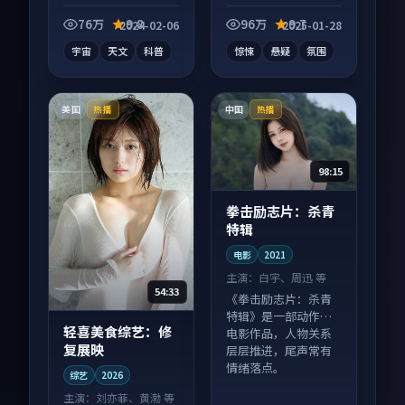
纪录片作品，画面质
影作品，节奏紧凑信
感在线，配乐与镜头
息量大，适合沉浸式
76万
9.8
96万
9.7
2024-02-06
2025-01-28
配合度高。
追看。
宇宙
天文
科普
惊悚
悬疑
氛围
美国
中国
热播
热播
98:15
拳击励志片：杀青
特辑
电影
2021
主演：
白宇、周迅 等
54:33
《拳击励志片：杀青
特辑》是一部动作向
轻喜美食综艺：修
电影作品，人物关系
复展映
层层推进，尾声常有
情绪落点。
综艺
2026
主演：
刘亦菲、黄渤 等