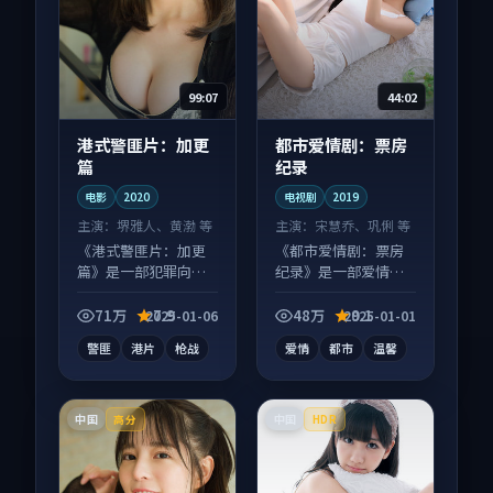
99:07
44:02
港式警匪片：加更
都市爱情剧：票房
篇
纪录
电影
2020
电视剧
2019
主演：
堺雅人、黄渤 等
主演：
宋慧乔、巩俐 等
《港式警匪片：加更
《都市爱情剧：票房
篇》是一部犯罪向电
纪录》是一部爱情向
影作品，片尾彩蛋别
电视剧作品，画面质
错过，字幕区常有惊
感在线，配乐与镜头
71万
7.9
48万
9.1
2025-01-06
2025-01-01
喜。
配合度高。
警匪
港片
枪战
爱情
都市
温馨
中国
中国
高分
HDR