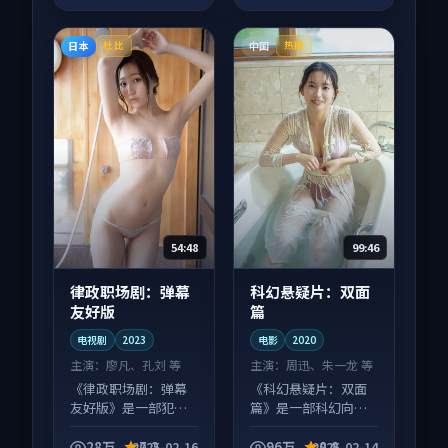
日本
中国
杜比
热播
54:48
99:46
律政职场剧：弹幕
科幻悬疑片：双面
友好版
篇
电视剧
2023
电影
2020
主演：
廖凡、孔刘 等
主演：
周迅、朱一龙 等
《律政职场剧：弹幕
《科幻悬疑片：双面
友好版》是一部犯罪
篇》是一部科幻向电
向电视剧作品，口碑
影作品，社区讨论度
持续发酵，适合周末
高，适合配弹幕观
28万
7.2
96万
8.8
2025-02-16
2025-02-14