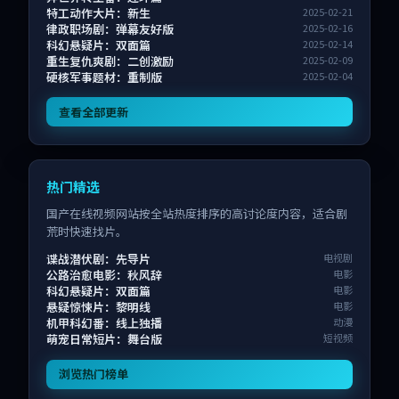
特工动作大片：新生
2025-02-21
律政职场剧：弹幕友好版
2025-02-16
科幻悬疑片：双面篇
2025-02-14
重生复仇爽剧：二创激励
2025-02-09
硬核军事题材：重制版
2025-02-04
查看全部更新
热门精选
国产在线视频网站按全站热度排序的高讨论度内容，适合剧
荒时快速找片。
谍战潜伏剧：先导片
电视剧
公路治愈电影：秋风辞
电影
科幻悬疑片：双面篇
电影
悬疑惊悚片：黎明线
电影
机甲科幻番：线上独播
动漫
萌宠日常短片：舞台版
短视频
浏览热门榜单