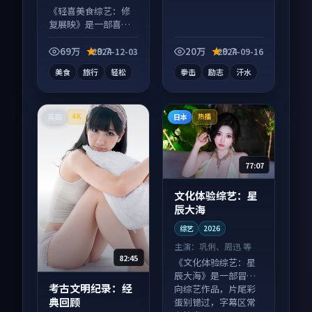
《轻喜美食综艺：修
复展映》是一部喜剧
向综艺作品，口碑持
续发酵，适合周末一
69万
9.7
20万
9.7
2024-12-03
2024-09-16
口气刷完。
美食
旅行
轻松
拳击
励志
汗水
英国
日本
4K
热播
77:07
文化体验综艺：星
辰大海
综艺
2026
主演：
巩俐、周迅 等
82:45
《文化体验综艺：星
辰大海》是一部冒险
考古文明纪录：经
向综艺作品，片尾彩
典回顾
蛋别错过，字幕区常