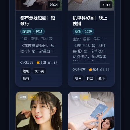
04:14
21:12
都市悬疑短剧：短
机甲科幻番：线上
歌行
独播
短视频
2021
动漫
2020
主演：
李现、孔刘 等
主演：
杨幂、易烊千玺
等
《都市悬疑短剧：短
《机甲科幻番：线上
歌行》是一部悬疑向
独播》是一部科幻向
短视频作品，口碑持
动漫作品，多线叙事
续发酵，适合周末一
并行，细节值得二刷
25万
7.9
2025-01-13
口气刷完。
回味。
94万
8.4
2025-01-11
短剧
快节奏
反转
机甲
科幻
战斗
中国
法国
高分
完结