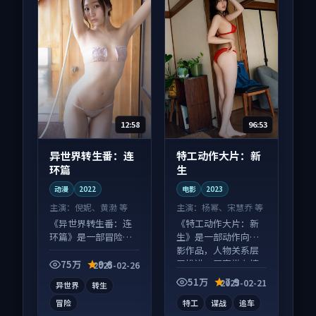
12:58
96:53
异世界转生番：连
特工动作大片：新
环篇
生
动漫
2022
电影
2023
主演：
倪妮、黄渤 等
主演：
杨幂、宋慧乔 等
《异世界转生番：连
《特工动作大片：新
环篇》是一部冒险向
生》是一部动作向电
动漫作品，节奏紧凑
影作品，人物关系层
信息量大，适合沉浸
层推进，尾声常有情
75万
9.6
2025-02-26
式追看。
绪落点。
51万
7.9
2025-02-21
异世界
转生
冒险
特工
谍战
追车