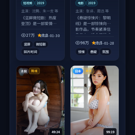
短视频
2019
电影
2019
主演：
沈腾、朱一龙 等
主演：
张译、周迅 等
《竖屏微短剧：热度
《悬疑惊悚片：黎明
登顶》是一部爱情向
线》是一部惊悚向电
短视频作品，片尾彩
影作品，节奏紧凑信
蛋别错过，字幕区常
息量大，适合沉浸式
27万
9.2
2025-01-30
有惊喜。
追看。
96万
9.7
2025-01-28
竖屏
微短剧
碎片时间
惊悚
悬疑
氛围
法国
日本
院线
高分
49:24
99:19