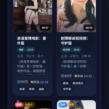
99:47
08:30
浪漫爱情电影：番
剧情解说短视频：
外篇
守护篇
电影
2019
短视频
2026
主演：
河正宇、章子怡
主演：
宋慧乔、沈腾 等
等
《浪漫爱情电影：番
《剧情解说短视频：
外篇》是一部爱情向
守护篇》是一部悬疑
电影作品，画面质感
向短视频作品，类型
在线，配乐与镜头配
元素齐全，观感爽快
89万
9.1
2024-10-01
合度高。
不拖沓。
90万
9.2
2024-10-18
解说
剧透慎点
浪漫
爱情
金曲
快节奏
韩国
日本
连载中
独播