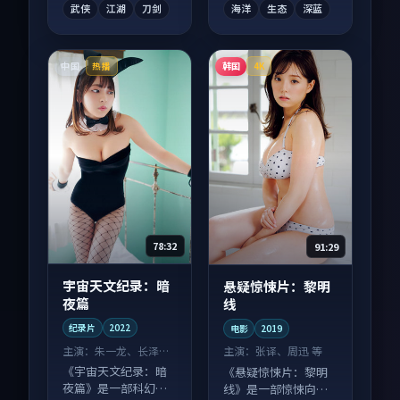
武侠
江湖
刀剑
海洋
生态
深蓝
中国
韩国
热播
4K
78:32
91:29
宇宙天文纪录：暗
悬疑惊悚片：黎明
夜篇
线
纪录片
2022
电影
2019
主演：
朱一龙、长泽雅
主演：
张译、周迅 等
美 等
《宇宙天文纪录：暗
《悬疑惊悚片：黎明
夜篇》是一部科幻向
线》是一部惊悚向电