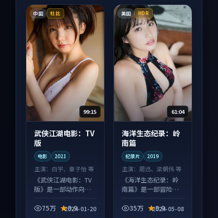
中国
美国
杜比
HDR
99:15
61:04
武侠江湖电影：TV
海洋生态纪录：岭
版
南篇
电影
2021
纪录片
2019
主演：
白宇、章子怡 等
主演：
周迅、梁朝伟 等
《武侠江湖电影：TV
《海洋生态纪录：岭
版》是一部动作向电
南篇》是一部冒险向
影作品，多线叙事并
纪录片作品，适合大
行，细节值得二刷回
屏端观看，细节更丰
75万
9.9
35万
9.9
2024-01-20
2024-05-08
味。
富。