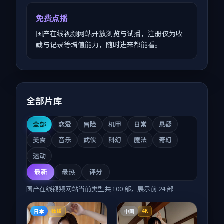
免费点播
国产在线视频网站开放浏览与试播，注册仅为收
藏与记录等增值能力，随时进来都能看。
全部片库
全部
恋爱
冒险
机甲
日常
悬疑
美食
音乐
武侠
科幻
魔法
奇幻
运动
最新
最热
评分
国产在线视频网站
当前类型共
100
部，展示前
24
部
日本
中国
独播
4K