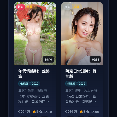
韩国
美国
连载中
高分
39:40
02:38
年代情感剧：丝路
萌宠日常短片：舞
篇
台版
电视剧
2020
短视频
2019
主演：
杨幂、倪妮 等
主演：
谭卓、河正宇 等
《年代情感剧：丝路
《萌宠日常短片：舞
篇》是一部爱情向电
台版》是一部喜剧向
视剧作品，社区讨论
短视频作品，多线叙
度高，适合配弹幕观
事并行，细节值得二
24万
9.0
93万
7.9
2024-12-10
2024-12-08
看。
刷回味。