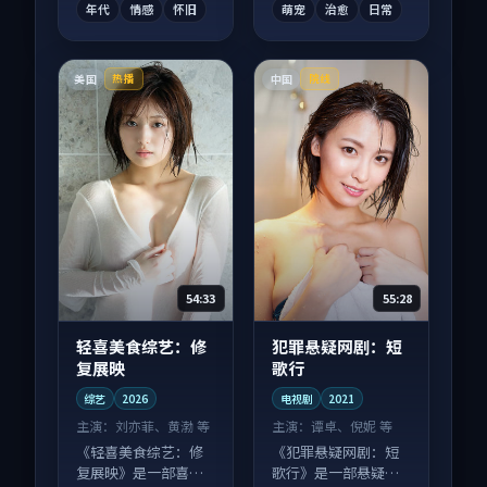
年代
情感
怀旧
萌宠
治愈
日常
美国
中国
热播
院线
54:33
55:28
轻喜美食综艺：修
犯罪悬疑网剧：短
复展映
歌行
综艺
2026
电视剧
2021
主演：
刘亦菲、黄渤 等
主演：
谭卓、倪妮 等
《轻喜美食综艺：修
《犯罪悬疑网剧：短
复展映》是一部喜剧
歌行》是一部悬疑向