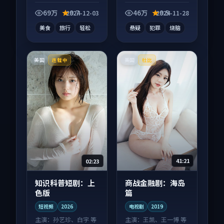
向综艺作品，口碑持
电视剧作品，节奏紧
续发酵，适合周末一
凑信息量大，适合沉
69万
9.7
46万
9.5
2024-12-03
2024-11-28
口气刷完。
浸式追看。
美食
旅行
轻松
悬疑
犯罪
烧脑
美国
美国
连载中
杜比
02:23
41:21
知识科普短剧：上
商战金融剧：海岛
色版
篇
短视频
2026
电视剧
2019
主演：
孙艺珍、白宇 等
主演：
王凯、王一博 等