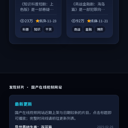
《知识科普短剧：上
《商战金融剧：海岛
色版》是一部悬疑向
篇》是一部犯罪向电
短视频作品，人物关
视剧作品，类型元素
系层层推进，尾声常
齐全，观感爽快不拖
23万
8.7
92万
8.0
2024-11-23
2024-11-21
有情绪落点。
沓。
科普
知识
干货
商战
金融
博弈
发现好片 · 国产在线视频网站
最新更新
国产在线视频网站近期上架与日期较新的片目，点击标题即
可播放；完整时间线请前往更新列表。
异世界转生番：连环篇
2025-02-26