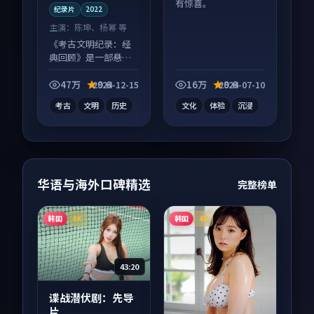
有惊喜。
纪录片
2022
主演：
陈坤、杨幂 等
《考古文明纪录：经
典回顾》是一部悬疑
向纪录片作品，以人
物成长为内核，情感
47万
9.6
16万
9.6
2024-12-15
2024-07-10
戏份扎实。
考古
文明
历史
文化
体验
沉浸
华语与海外口碑精选
完整榜单
韩国
韩国
4K
4K
43:20
谍战潜伏剧：先导
片