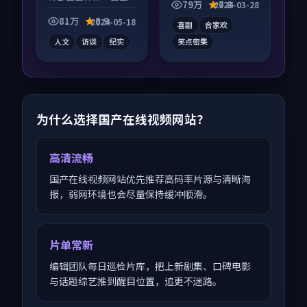
关系层层推进，尾声
并行，细节值得二刷
79万
7.8
2024-03-28
常有情绪落点。
回味。
81万
8.9
2024-05-18
喜剧
合家欢
人文
访谈
纪实
笑点密集
为什么选择国产在线视频网站？
高清流畅
国产在线视频网站优先推荐高码率片源与清晰海
报，弱网环境也会尽量保持缓冲顺滑。
片单常新
编辑团队每日巡检片库，把上新剧集、口碑电影
与话题综艺推到醒目位置，追更不迷路。