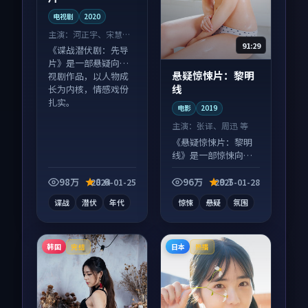
电视剧
2020
主演：
河正宇、宋慧乔
91:29
等
《谍战潜伏剧：先导
片》是一部悬疑向电
悬疑惊悚片：黎明
视剧作品，以人物成
线
长为内核，情感戏份
扎实。
电影
2019
主演：
张译、周迅 等
《悬疑惊悚片：黎明
线》是一部惊悚向电
影作品，节奏紧凑信
息量大，适合沉浸式
98万
8.6
96万
9.7
2024-01-25
2025-01-28
追看。
谍战
潜伏
年代
惊悚
悬疑
氛围
韩国
日本
完结
热播