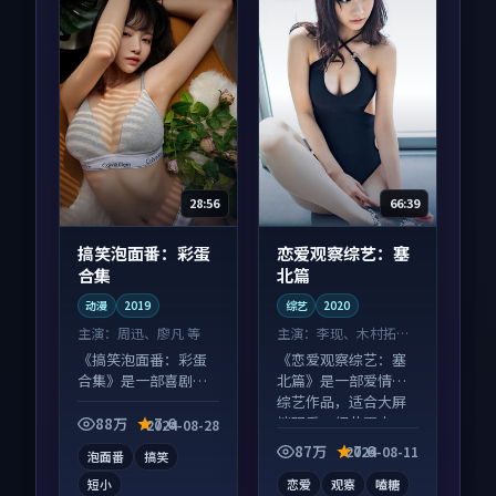
28:56
66:39
搞笑泡面番：彩蛋
恋爱观察综艺：塞
合集
北篇
动漫
2019
综艺
2020
主演：
周迅、廖凡 等
主演：
李现、木村拓哉
等
《搞笑泡面番：彩蛋
《恋爱观察综艺：塞
合集》是一部喜剧向
北篇》是一部爱情向
动漫作品，片尾彩蛋
综艺作品，适合大屏
别错过，字幕区常有
端观看，细节更丰
88万
7.6
2024-08-28
惊喜。
富。
87万
7.6
2024-08-11
泡面番
搞笑
短小
恋爱
观察
嗑糖