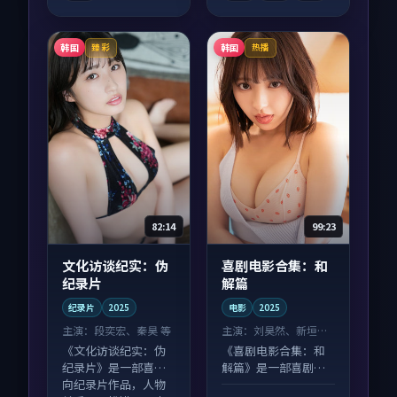
韩国
韩国
臻彩
热播
82:14
99:23
文化访谈纪实：伪
喜剧电影合集：和
纪录片
解篇
纪录片
2025
电影
2025
主演：
段奕宏、秦昊 等
主演：
刘昊然、新垣结
衣 等
《文化访谈纪实：伪
《喜剧电影合集：和
纪录片》是一部喜剧
解篇》是一部喜剧向
向纪录片作品，人物
电影作品，多线叙事