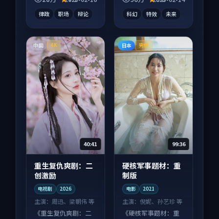
一口气刷完。
看。
律政
职场
辩论
科幻
特效
未来
中国
日本
4K
完结
40:41
99:36
重生复仇爽剧：二
硬核军事题材：重
创激励
制版
电视剧
2026
电影
2021
主演：
周迅、梁朝伟 等
主演：
倪妮、孙艺珍 等
《重生复仇爽剧：二
《硬核军事题材：重