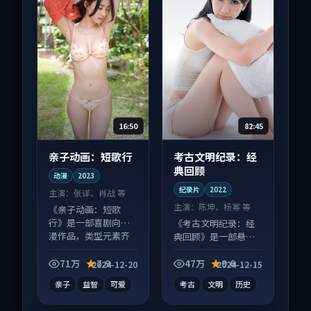
16:50
82:45
亲子动画：短歌行
考古文明纪录：经
典回顾
动漫
2023
纪录片
2022
主演：
张译、肖战 等
主演：
陈坤、杨幂 等
《亲子动画：短歌
行》是一部喜剧向动
《考古文明纪录：经
漫作品，类型元素齐
典回顾》是一部悬疑
全，观感爽快不拖
向纪录片作品，以人
沓。
物成长为内核，情感
71万
7.9
47万
9.6
2024-12-20
2024-12-15
戏份扎实。
亲子
益智
可爱
考古
文明
历史