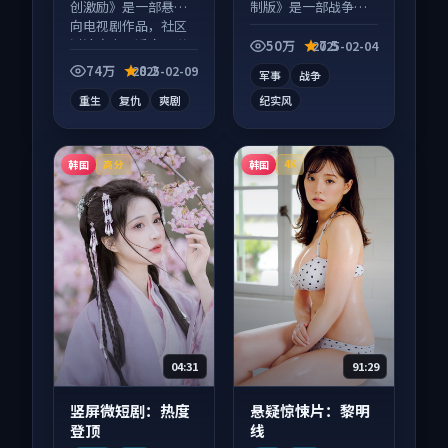
创激励》是一部悬疑
制版》是一部战争向
向电视剧作品，社区
电影作品，节奏紧凑
讨论度高，适合配弹
信息量大，适合沉浸
50万
7.5
2025-02-04
幕观看。
式追看。
74万
8.2
2025-02-09
军事
战争
重生
复仇
爽剧
纪实风
韩国
韩国
高分
4K
04:31
91:29
竖屏微短剧：热度
悬疑惊悚片：黎明
登顶
线