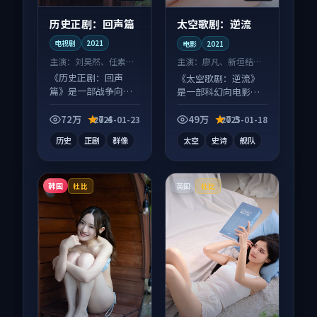
历史正剧：回声篇
太空歌剧：逆流
电视剧
2021
电影
2021
主演：
刘昊然、任素汐
主演：
廖凡、新垣结衣
等
等
《历史正剧：回声
《太空歌剧：逆流》
篇》是一部战争向电
是一部科幻向电影作
视剧作品，节奏紧凑
品，类型元素齐全，
信息量大，适合沉浸
观感爽快不拖沓。
72万
7.4
49万
7.3
2025-01-23
2025-01-18
式追看。
历史
正剧
群像
太空
史诗
舰队
韩国
英国
杜比
杜比