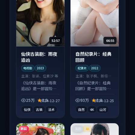
52:57
66:55
仙侠古装剧：雨夜
自然纪录片：经典
追凶
回顾
电视剧
2023
纪录片
2022
主演：
张译、任素汐 等
主演：
张子枫、新垣结
衣 等
《仙侠古装剧：雨夜
《自然纪录片：经典
追凶》是一部冒险向
回顾》是一部冒险向
电视剧作品，片尾彩
纪录片作品，适合大
蛋别错过，字幕区常
屏端观看，细节更丰
25万
8.5
93万
8.8
2024-12-27
2024-12-25
有惊喜。
富。
仙侠
古装
法术
自然
4K
山河
韩国
英国
4K
4K